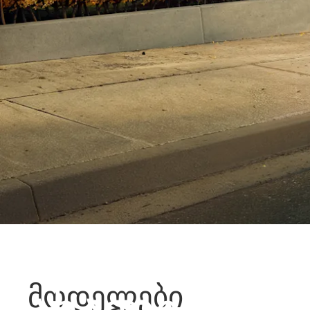
სრულიად
მოდელები