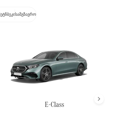
ჰეტჩბეკი
სამგზავრო
შემდეგ
E-Class