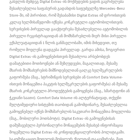
გასვლის შემდეგ Digital Extras-ის მოქმედების ვადის გაგრძელება
შესაძლებელია საფასურის გადახდის საფუძველზე Mercedes-Benz
Store-ში, იმ პირობით, რომ შესაბამისი Digital Extras იმ დროისთვის
კვლავ ხელმისაწვდომი იქნება კონკრეტული ავტომობილისთვის.
სერვისების პირველად გააქტიურება შესაძლებელია ავტომობილის
პირველი რეგისტრაციიდან ან მომხმარებლის მიერ მისი პირველი
ექსპლუატაციიდან 1 წლის განმავლობაში, იმის მიხედვით, თუ
რომელი მოვლენა დადგება პირველად. გარდა ამისა, ზოგიერთი
Digital Extras-ის გამოყენებისთვის შესაძლოა არსებობდეს
დამატებითი მოთხოვნები ან შეზღუდვები, მაგალითად, მესამე
მხარის მომსახურების მიმწოდებელთან ცალკე ხელშეკრულების
გაფორმება (მაგ., სტრიმინგის სერვისები ან Comfort Data Volume-
ისთვის მონაცემთა პაკეტის ხელშეკრულების გაფორმება) ან მესამე
მხარის კონკრეტული პროდუქტების გამოყენება (მაგ., სმარტფონი ან
ჭკვიანი საათი). Comfort Data Volume-ის ალტერნატივად, თქვენი
მულტიმედიური სისტემის თაობიდან გამომდინარე, შესაძლებელია
გამოყენებულ იქნეს მომხმარებლის საკუთარი მონაცემთა მოცულობა
(მაგ., მობილური ჰოთსპოტი). Digital Extras-ის გამოყენებისას
დამუშავებული პერსონალური მონაცემების შესახებ ინფორმაცია
მოცემულია Digital Extras-ის კონფიდენციალურობის პოლიტიკაში.
საკომუნიკაციო მოდულის მობილურ ქსელთან დაკავშირება, მათ