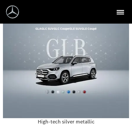
GLA
GLC SUV
GLC Coupe
GLE SUV
GLE Coupé
High-tech silver metallic