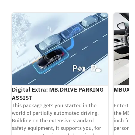
Digital Extra: MB.DRIVE PARKING
MBUX S
ASSIST
y
This package gets you started in the
Entertai
world of partially automated driving.
the MBUX
he
Building on the extensive standard
inch fron
of
safety equipment, it supports you, for
personal 