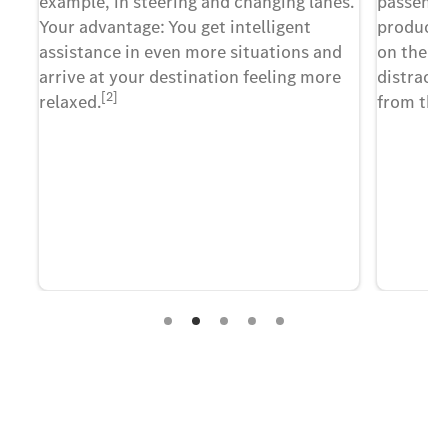
example, in steering and changing lanes.
passenge
 up
Your advantage: You get intelligent
producti
f
assistance in even more situations and
on the m
arrive at your destination feeling more
distracte
[2]
he
relaxed.
from the 
l
 a
nd
მოგვწერეთ, შეავსეთ მოცემული ფორმა