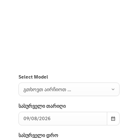
ახალი GLB
თუ თქვენ დაინტერესებული ხართ ახალი GLB-ს
შეძენით და გსურთ, რომ დაგიკავშირდეთ,
გთხოვთ გამოგვიგზავნოთ საკონტაქტო
ინფორმაცია.
Select Model
გთხოვთ აირჩიოთ ...
სასურველი თარიღი
სასურველი დრო