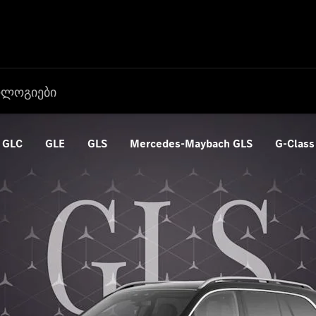
ოლოგიები
GLC
GLE
GLS
Mercedes-Maybach GLS
G-Class