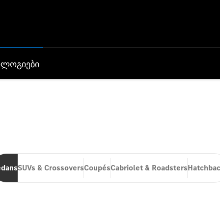
ოლოგიები
 Mercedes-Benz
acturer. For even more safety and comfort or the individ
edans
SUVs & Crossovers
Coupés
Cabriolet & Roadsters
Hatchbac