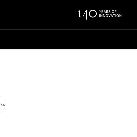
ual touch.
ks