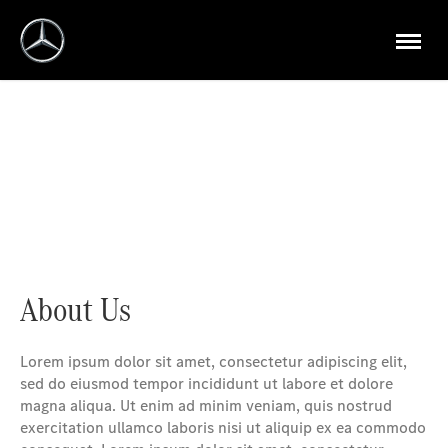
Welcome to Mercedes-Benz Middle East
Lorem ipsum dolor sit amet, consectetur adipiscing elit, sed do
eiusmod tempor incididunt ut labore et dolore magna aliqua. Ut
enim ad minim veniam, quis nostrud exercitation ullamco laboris
nisi ut aliquip ex ea commodo consequat.
About Us
Lorem ipsum dolor sit amet, consectetur adipiscing elit,
sed do eiusmod tempor incididunt ut labore et dolore
magna aliqua. Ut enim ad minim veniam, quis nostrud
exercitation ullamco laboris nisi ut aliquip ex ea commodo