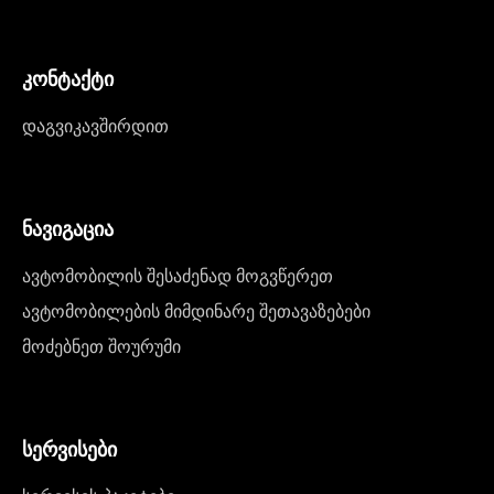
კონტაქტი
დაგვიკავშირდით
ნავიგაცია
ავტომობილის შესაძენად მოგვწერეთ
ავტომობილების მიმდინარე შეთავაზებები
მოძებნეთ შოურუმი
სერვისები